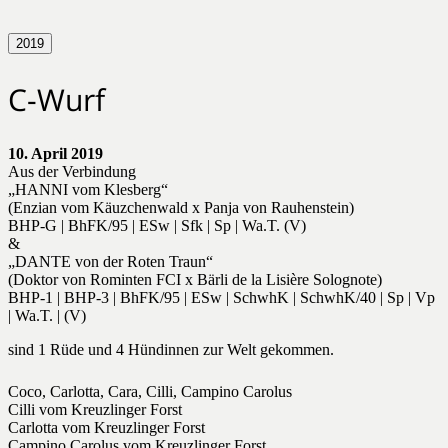
2019
C-Wurf
10. April 2019
Aus der Verbindung
„HANNI vom Klesberg“
(Enzian vom Käuzchenwald x Panja von Rauhenstein)
BHP-G | BhFK/95 | ESw | Sfk | Sp | Wa.T. (V)
&
„DANTE von der Roten Traun“
(Doktor von Rominten FCI x Bärli de la Lisière Solognote)
BHP-1 | BHP-3 | BhFK/95 | ESw | SchwhK | SchwhK/40 | Sp | Vp
| Wa.T. | (V)
sind 1 Rüde und 4 Hündinnen zur Welt gekommen.
Coco, Carlotta, Cara, Cilli, Campino Carolus
Cilli vom Kreuzlinger Forst
Carlotta vom Kreuzlinger Forst
Campino Carolus vom Kreuzlinger Forst