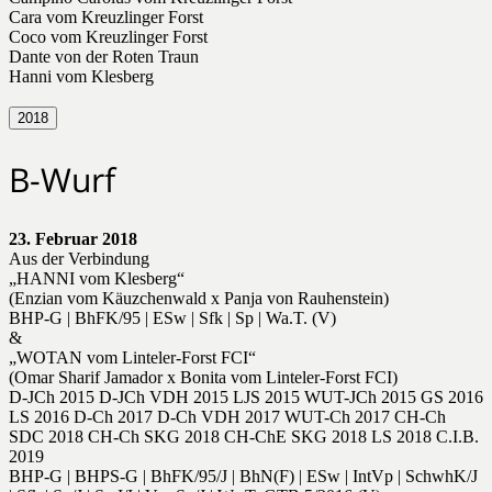
Cara vom Kreuzlinger Forst
Coco vom Kreuzlinger Forst
Dante von der Roten Traun
Hanni vom Klesberg
2018
B-Wurf
23. Februar 2018
Aus der Verbindung
„HANNI vom Klesberg“
(Enzian vom Käuzchenwald x Panja von Rauhenstein)
BHP-G | BhFK/95 | ESw | Sfk | Sp | Wa.T. (V)
&
„WOTAN vom Linteler-Forst FCI“
(Omar Sharif Jamador x Bonita vom Linteler-Forst FCI)
D-JCh 2015 D-JCh VDH 2015 LJS 2015 WUT-JCh 2015 GS 2016
LS 2016 D-Ch 2017 D-Ch VDH 2017 WUT-Ch 2017 CH-Ch
SDC 2018 CH-Ch SKG 2018 CH-ChE SKG 2018 LS 2018 C.I.B.
2019
BHP-G | BHPS-G | BhFK/95/J | BhN(F) | ESw | IntVp | SchwhK/J