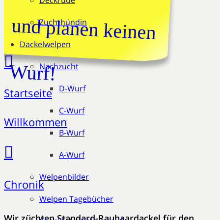
Deckrüde
und planen keinen
Zuchthündin
Dackelwelpen
Wurf!
Nachzucht
D-Wurf
Startseite
C-Wurf
Willkommen
B-Wurf
A-Wurf
Welpenbilder
Chronik
Welpen Tagebücher
Wir züchten Standard-Rauhaardackel für den