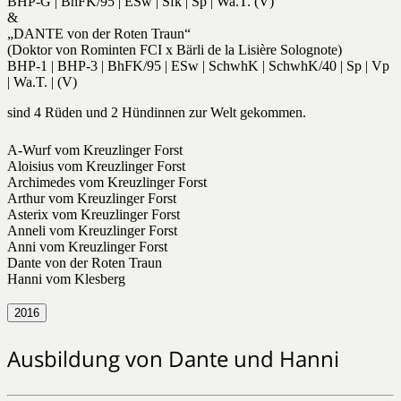
BHP-G | BhFK/95 | ESw | Sfk | Sp | Wa.T. (V)
&
„DANTE von der Roten Traun“
(Doktor von Rominten FCI x Bärli de la Lisière Solognote)
BHP-1 | BHP-3 | BhFK/95 | ESw | SchwhK | SchwhK/40 | Sp | Vp
| Wa.T. | (V)
sind 4 Rüden und 2 Hündinnen zur Welt gekommen.
A-Wurf vom Kreuzlinger Forst
Aloisius vom Kreuzlinger Forst
Archimedes vom Kreuzlinger Forst
Arthur vom Kreuzlinger Forst
Asterix vom Kreuzlinger Forst
Anneli vom Kreuzlinger Forst
Anni vom Kreuzlinger Forst
Dante von der Roten Traun
Hanni vom Klesberg
2016
Ausbildung von Dante und Hanni