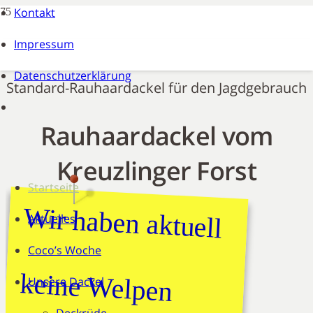
Kontakt
Impressum
Datenschutzerklärung
Standard-Rauhaardackel für den Jagdgebrauch
Rauhaardackel vom
Kreuzlinger Forst
Startseite
Wir haben aktuell
Aktuelles
Coco’s Woche
keine Welpen
Unsere Dackel