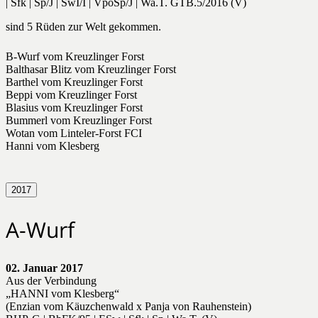
| Sfk | Sp/J | SwI/I | VpoSp/J | Wa.T. GTB.5/2016 (V)
sind 5 Rüden zur Welt gekommen.
B-Wurf vom Kreuzlinger Forst
Balthasar Blitz vom Kreuzlinger Forst
Barthel vom Kreuzlinger Forst
Beppi vom Kreuzlinger Forst
Blasius vom Kreuzlinger Forst
Bummerl vom Kreuzlinger Forst
Wotan vom Linteler-Forst FCI
Hanni vom Klesberg
2017
A-Wurf
02. Januar 2017
Aus der Verbindung
„HANNI vom Klesberg“
(Enzian vom Käuzchenwald x Panja von Rauhenstein)