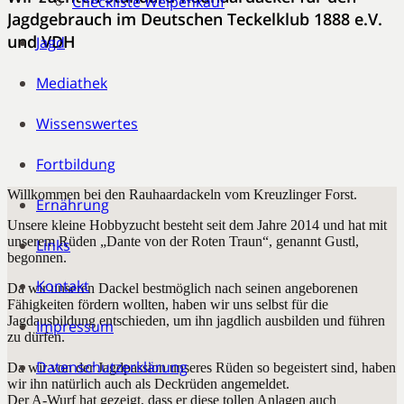
Checkliste Welpenkauf
Jagdgebrauch im Deutschen Teckelklub 1888 e.V.
und VDH
Jagd
Mediathek
Wissenswertes
Fortbildung
Willkommen bei den Rauhaardackeln vom Kreuzlinger Forst.
Ernährung
Unsere kleine Hobbyzucht besteht seit dem Jahre 2014 und hat mit
unserem Rüden „Dante von der Roten Traun“, genannt Gustl,
Links
begonnen.
Kontakt
Da wir unseren Dackel bestmöglich nach seinen angeborenen
Fähigkeiten fördern wollten, haben wir uns selbst für die
Jagdausbildung entschieden, um ihn jagdlich ausbilden und führen
Impressum
zu dürfen.
Datenschutzerklärung
Da wir von der Jagdpassion unseres Rüden so begeistert sind, haben
wir ihn natürlich auch als Deckrüden angemeldet.
Der A-Wurf hat gezeigt, dass er diese tollen Anlagen auch