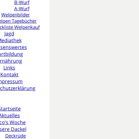
B-Wurf
C-Wurf
10-04-2026
A-Wurf

05-04-2026
Welpenbilder
07-03-2026
lpen Tagebücher
ckliste Welpenkauf
Jagd
ediathek
senswertes
ortbildung
rnährung
Links
Kontakt
mpressum
chutzerklärung
ayern
Startseite
Aktuelles
co’s Woche
sere Dackel
Deckrüde