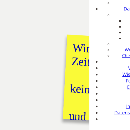
YouTube
Da
Instagram
Wir haben z
We
Che
Zeit
M
Wis
F
keine Welpe
E
I
und planen
Datens
© 2026 Rauhaardac