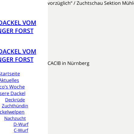
erhält den Formwert „vorzüglich“ / Zuchtschau Sektion Mühl
rg erfolgreich
DACKEL VOM
NGER FORST
DACKEL VOM
tschau
,
Hanni
NGER FORST
rhält ein VV1 bei der CACIB in Nürnberg
Startseite
Aktuelles
e
co’s Woche
sere Dackel
Deckrüde
e
Zuchthündin
ckelwelpen
Nachzucht
Gustl
25-05-2026
D-Wurf
D-Wurf
02-05-2026
C-Wurf
 Hanni
27-04-2026