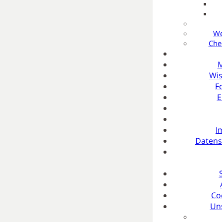
7. Geburtstag 
Frohe Ostern 
mehr Frühling
We
Che
M
Wis
Kontakt
F
E
Kontaktformular
I
Datens
info@rauhaardackel.b
+49 89 85 640 780
Co
Facebook
Un