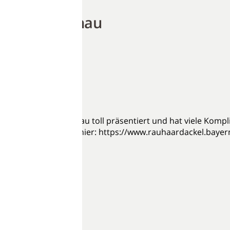
ng | Zuchtschau
uchtschau
tschau
,
Coco
ihrer ersten Zuchtschau toll präsentiert und hat viele Komp
icht von Coco gibt es hier: https://www.rauhaardackel.baye
üglich“
tschau
,
Hanni