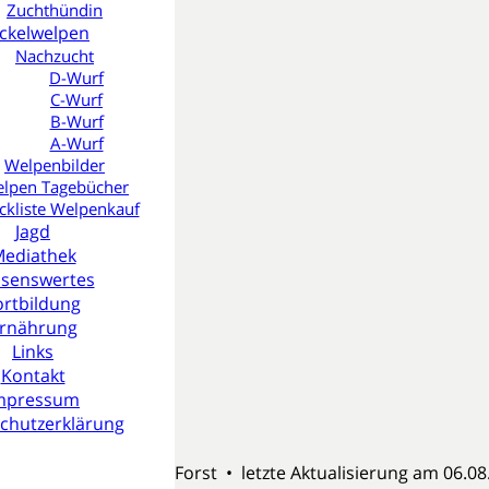
Zuchthündin
ckelwelpen
Nachzucht
D-Wurf
C-Wurf
B-Wurf
A-Wurf
Welpenbilder
ur
lpen Tagebücher
ckliste Welpenkauf
Jagd
ediathek
senswertes
ortbildung
n
rnährung
Links
Kontakt
mpressum
chutzerklärung
kel vom Kreuzlinger Forst • letzte Aktualisierung am 06.08